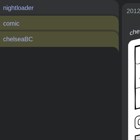
nightloader
201
comic
che
chelseaBC