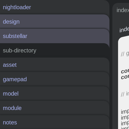
nightloader
inde
design
ind
substellar
// 
sub-directory
asset
co
co
gamepad
// 
model
or
module
or
or
notes
or